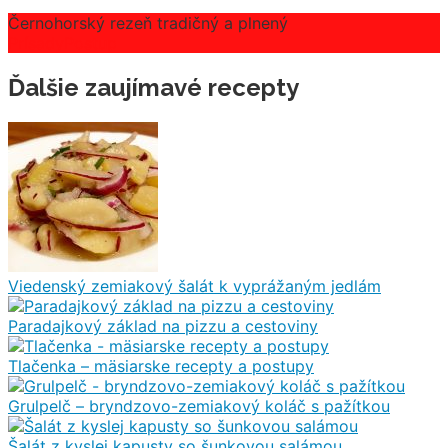
Černohorský rezeň tradičný a plnený
Prísady
Postup
Ďalšie zaujímavé recepty
Viedenský zemiakový šalát k vyprážaným jedlám
Paradajkový základ na pizzu a cestoviny
Tlačenka – mäsiarske recepty a postupy
Grulpelč – bryndzovo-zemiakový koláč s pažítkou
Šalát z kyslej kapusty so šunkovou salámou