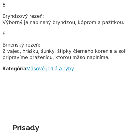
5
Bryndzový rezeň:
Výborný je naplnený bryndzou, kôprom a pažítkou.
6
Brnenský rezeň:
Z vajec, hrášku, šunky, štipky čierneho korenia a soli
pripravíme praženicu, ktorou mäso naplníme.
Kategória
Mäsové jedlá a ryby
Prísady