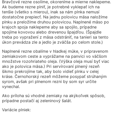
Bravčové rezne osolíme, okoreníme a mierne naklepeme.
Ak budeme rezne plniť, je potrebné vyklepať ich na
tenšie (všetko s mierou), inak sa nám plnka nemusí
dostatočne prepiecť. Na jednu polovicu mäsa naložíme
plnku a preložíme druhou polovicou. Naplnené mäso po
krajoch spoja naklepeme aby sa spojilo, prípadne
spojíme kovovou alebo drevenou špajdľou. (Špajdle
treba po vypražení z mäsa odstrániť, na tanieri sa tento
úkon prevádza zle a jedlo je zväčša po celom stole.)
Naplnené rezne obalíme v hladkej múke, v pripravenom
zemiakovom ceste a vyprážame na panvici vo väčšom
množstve rozohriateho oleja. (Výška oleja musí byť viac
ako je polovica mäsa.) Pri servírovaní plnený rezeň
šikmo prekrojíme tak, aby bolo vidieť plnku v celej
kráse. Černohorský rezeň môžeme posypať strúhaným
syrom, avšak pri plnenom rezni by som syr určite
vynechal.
Ako príloha sú vhodné zemiaky na akýkoľvek spôsob,
prípadne postačí aj zeleninový šalát.
Variácie plniek: