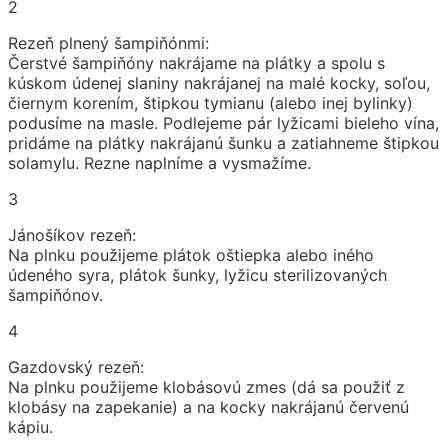
2
Rezeň plnený šampiňónmi:
Čerstvé šampiňóny nakrájame na plátky a spolu s
kúskom údenej slaniny nakrájanej na malé kocky, soľou,
čiernym korením, štipkou tymianu (alebo inej bylinky)
podusíme na masle. Podlejeme pár lyžicami bieleho vína,
pridáme na plátky nakrájanú šunku a zatiahneme štipkou
solamylu. Rezne naplníme a vysmažíme.
3
Jánošíkov rezeň:
Na plnku použijeme plátok oštiepka alebo iného
údeného syra, plátok šunky, lyžicu sterilizovaných
šampiňónov.
4
Gazdovský rezeň:
Na plnku použijeme klobásovú zmes (dá sa použiť z
klobásy na zapekanie) a na kocky nakrájanú červenú
kápiu.