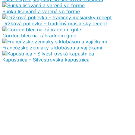
Šunka lisovaná a varená vo forme
Držková polievka – tradičný mäsiarsky recept
Cordon bleu na záhradnom grile
Francúzske zemiaky s klobásou a vajíčkami
Kapustnica – Silvestrovská kapustnica