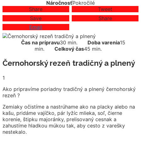
Náročnosť
Pokročilé
Share
Tweet
Save
Share
Email
Čas na prípravu
30 min.
Doba varenia
15
min.
Celkový čas
45 min.
Černohorský rezeň tradičný a plnený
1
Ako pripravíme poriadny tradičný a plnený černohorský
rezeň ?
Zemiaky očistíme a nastrúhame ako na placky alebo na
kašu, pridáme vajíčko, pár lyžíc mlieka, soľ, čierne
korenie, štipku majoránky, prelisovaný cesnak a
zahustíme hladkou múkou tak, aby cesto z varešky
nestekalo.