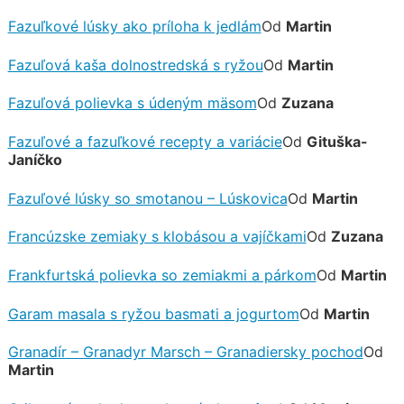
Fazuľkové lúsky ako príloha k jedlám
Od
Martin
Fazuľová kaša dolnostredská s ryžou
Od
Martin
Fazuľová polievka s údeným mäsom
Od
Zuzana
Fazuľové a fazuľkové recepty a variácie
Od
Gituška-
Janíčko
Fazuľové lúsky so smotanou – Lúskovica
Od
Martin
Francúzske zemiaky s klobásou a vajíčkami
Od
Zuzana
Frankfurtská polievka so zemiakmi a párkom
Od
Martin
Garam masala s ryžou basmati a jogurtom
Od
Martin
Granadír – Granadyr Marsch – Granadiersky pochod
Od
Martin