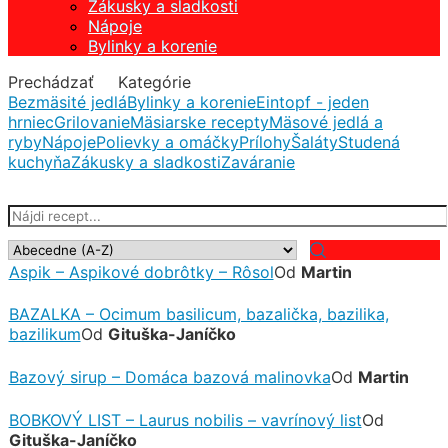
Zákusky a sladkosti
Zákusky a sladkosti
Nápoje
Nápoje
Bylinky a korenie
Bylinky a korenie
Prechádzať
Kategórie
Bezmäsité jedlá
Bylinky a korenie
Eintopf - jeden
hrniec
Grilovanie
Mäsiarske recepty
Mäsové jedlá a
ryby
Nápoje
Polievky a omáčky
Prílohy
Šaláty
Studená
kuchyňa
Zákusky a sladkosti
Zaváranie
Aspik – Aspikové dobrôtky – Rôsol
Od
Martin
BAZALKA – Ocimum basilicum, bazalička, bazilika,
bazilikum
Od
Gituška-Janíčko
Bazový sirup – Domáca bazová malinovka
Od
Martin
BOBKOVÝ LIST – Laurus nobilis – vavrínový list
Od
Gituška-Janíčko