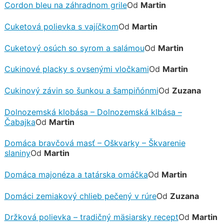
Cordon bleu na záhradnom grile
Od
Martin
Cuketová polievka s vajíčkom
Od
Martin
Cuketový osúch so syrom a salámou
Od
Martin
Cukinové placky s ovsenými vločkami
Od
Martin
Cukinový závin so šunkou a šampiňónmi
Od
Zuzana
Dolnozemská klobása – Dolnozemská klbása –
Čabajka
Od
Martin
Domáca bravčová masť – Oškvarky – Škvarenie
slaniny
Od
Martin
Domáca majonéza a tatárska omáčka
Od
Martin
Domáci zemiakový chlieb pečený v rúre
Od
Zuzana
Držková polievka – tradičný mäsiarsky recept
Od
Martin