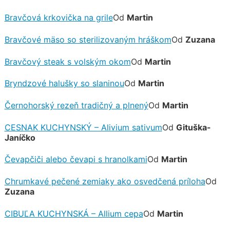
Bravčová krkovička na grile
Od
Martin
Bravčové mäso so sterilizovaným hráškom
Od
Zuzana
Bravčový steak s volským okom
Od
Martin
Bryndzové halušky so slaninou
Od
Martin
Černohorský rezeň tradičný a plnený
Od
Martin
CESNAK KUCHYNSKÝ – Alivium sativum
Od
Gituška-
Janíčko
Čevapčiči alebo čevapi s hranolkami
Od
Martin
Chrumkavé pečené zemiaky ako osvedčená príloha
Od
Zuzana
CIBUĽA KUCHYNSKÁ – Allium cepa
Od
Martin