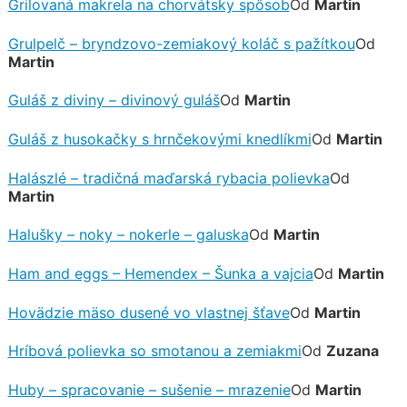
Grilovaná makrela na chorvátsky spôsob
Od
Martin
Grulpelč – bryndzovo-zemiakový koláč s pažítkou
Od
Martin
Guláš z diviny – divinový guláš
Od
Martin
Guláš z husokačky s hrnčekovými knedlíkmi
Od
Martin
Halászlé – tradičná maďarská rybacia polievka
Od
Martin
Halušky – noky – nokerle – galuska
Od
Martin
Ham and eggs – Hemendex – Šunka a vajcia
Od
Martin
Hovädzie mäso dusené vo vlastnej šťave
Od
Martin
Hríbová polievka so smotanou a zemiakmi
Od
Zuzana
Huby – spracovanie – sušenie – mrazenie
Od
Martin