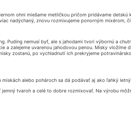
ernom ohni miešame metličkou pričom pridávame detskú kru
 viac nadýchaný, znovu rozmixujeme ponorným mixérom, čí
ng. Puding nemusí byť, ale s jahodami tvori výbornú a chu
vocie a zalejeme uvarenou jahodovou penou. Misky vložíme
sky zostanú, po vychladnutí ich prekryjeme potravinársko
miskách alebo pohároch sa dá podávať aj ako ľahký letný
ť jemný tvaroh a celé to dobre rozmixovať. Na výrobu môž