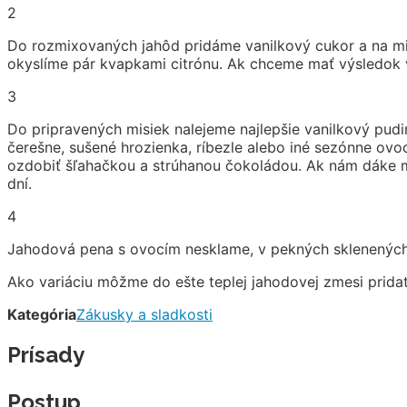
2
Do rozmixovaných jahôd pridáme vanilkový cukor a na mi
okyslíme pár kvapkami citrónu. Ak chceme mať výsledok
3
Do pripravených misiek nalejeme najlepšie vanilkový pudi
čerešne, sušené hrozienka, ríbezle alebo iné sezónne o
ozdobiť šľahačkou a strúhanou čokoládou. Ak nám dáke mi
dní.
4
Jahodová pena s ovocím nesklame, v pekných sklenených 
Ako variáciu môžme do ešte teplej jahodovej zmesi prida
Kategória
Zákusky a sladkosti
Prísady
Postup