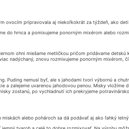
 ovocím pripravovala aj niekoľkokrát za týždeň, ako deti s
žíme do hrnca a pomixujeme ponorným mixérom alebo rozmix
ernom ohni miešame metličkou pričom pridávame detskú kru
 viac nadýchaný, znovu rozmixujeme ponorným mixérom, čí
ng. Puding nemusí byť, ale s jahodami tvori výbornú a chu
vocie a zalejeme uvarenou jahodovou penou. Misky vložíme
sky zostanú, po vychladnutí ich prekryjeme potravinársko
miskách alebo pohároch sa dá podávať aj ako ľahký letný
ť jemný tvaroh a celé to dobre rozmixovať. Na výrobu môž