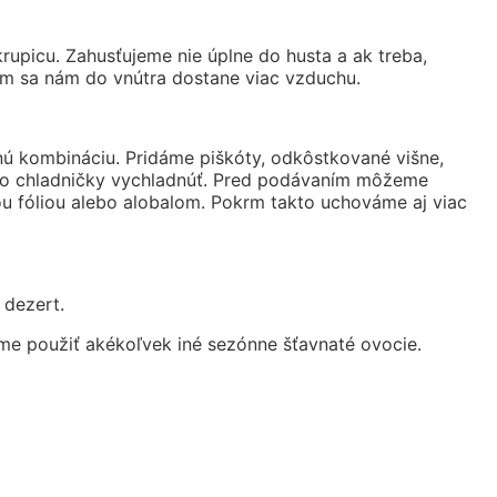
picu. Zahusťujeme nie úplne do husta a ak treba,
m sa nám do vnútra dostane viac vzduchu.
tnú kombináciu. Pridáme piškóty, odkôstkované višne,
 do chladničky vychladnúť. Pred podávaním môžeme
u fóliou alebo alobalom. Pokrm takto uchováme aj viac
 dezert.
me použiť akékoľvek iné sezónne šťavnaté ovocie.