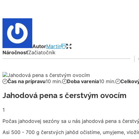
Autor
Martin
Náročnosť
Začiatočník
Čas na prípravu
10 min.
Doba varenia
10 min.
Celkový
Jahodová pena s čerstvým ovocím
1
Počas jahodovej sezóny sa u nás jahodová pena s čerstvým
Asi 500 - 700 g čerstvých jahôd očistíme, umyjeme, vlo