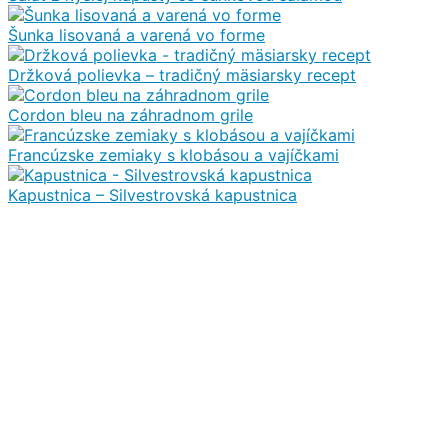
Šunka lisovaná a varená vo forme
Držková polievka – tradičný mäsiarsky recept
Cordon bleu na záhradnom grile
Francúzske zemiaky s klobásou a vajíčkami
Kapustnica – Silvestrovská kapustnica