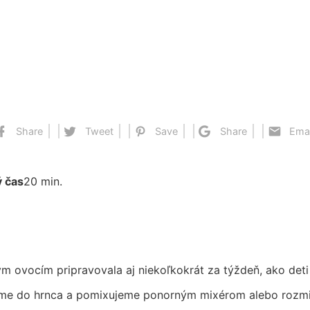
Share
Tweet
Save
Share
Emai
 čas
20 min.
 ovocím pripravovala aj niekoľkokrát za týždeň, ako deti s
žíme do hrnca a pomixujeme ponorným mixérom alebo rozmix