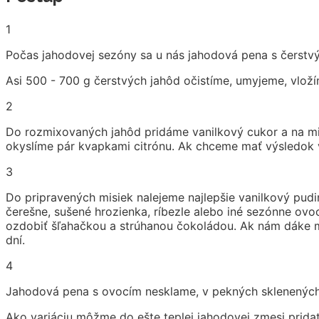
1
Počas jahodovej sezóny sa u nás jahodová pena s čerstvým
Asi 500 - 700 g čerstvých jahôd očistíme, umyjeme, vlo
2
Do rozmixovaných jahôd pridáme vanilkový cukor a na mi
okyslíme pár kvapkami citrónu. Ak chceme mať výsledok
3
Do pripravených misiek nalejeme najlepšie vanilkový pudi
čerešne, sušené hrozienka, ríbezle alebo iné sezónne o
ozdobiť šľahačkou a strúhanou čokoládou. Ak nám dáke mi
dní.
4
Jahodová pena s ovocím nesklame, v pekných sklenených 
Ako variáciu môžme do ešte teplej jahodovej zmesi prida