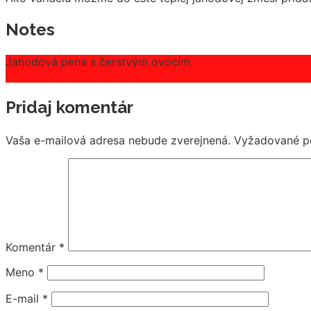
Notes
Jahodová pena s čerstvým ovocím
Prísady
Postup
Pridaj komentár
Vaša e-mailová adresa nebude zverejnená.
Vyžadované p
Komentár
*
Meno
*
E-mail
*