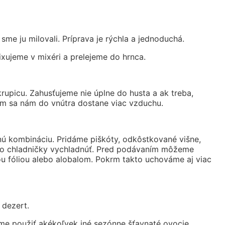
me ju milovali. Príprava je rýchla a jednoduchá.
ujeme v mixéri a prelejeme do hrnca.
picu. Zahusťujeme nie úplne do husta a ak treba,
m sa nám do vnútra dostane viac vzduchu.
tnú kombináciu. Pridáme piškóty, odkôstkované višne,
 do chladničky vychladnúť. Pred podávaním môžeme
u fóliou alebo alobalom. Pokrm takto uchováme aj viac
 dezert.
me použiť akékoľvek iné sezónne šťavnaté ovocie.