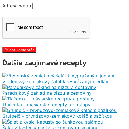
Adresa webu
Ďalšie zaujímavé recepty
Viedenský zemiakový šalát k vyprážaným jedlám
Paradajkový základ na pizzu a cestoviny
Tlačenka – mäsiarske recepty a postupy
Grulpelč – bryndzovo-zemiakový koláč s pažítkou
Šalát z kyslej kapusty so šunkovou salámou