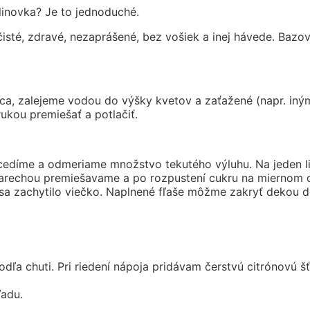
inovka? Je to jednoduché.
sté, zdravé, nezaprášené, bez vošiek a inej hávede. Bazo
nca, zalejeme vodou do výšky kvetov a zaťažené (napr. in
ukou premiešať a potlačiť.
edíme a odmeriame množstvo tekutého výluhu. Na jeden lit
varechou premiešavame a po rozpustení cukru na miernom o
aby sa zachytilo viečko. Naplnené fľaše môžme zakryť deko
 chuti. Pri riedení nápoja pridávam čerstvú citrónovú šťav
ľadu.