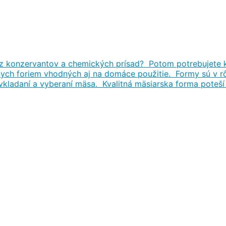
 konzervantov a chemických prísad? Potom potrebujete k
ych foriem vhodných aj na domáce použitie. Formy sú v rô
 vkladaní a vyberaní mäsa. Kvalitná mäsiarska forma pote