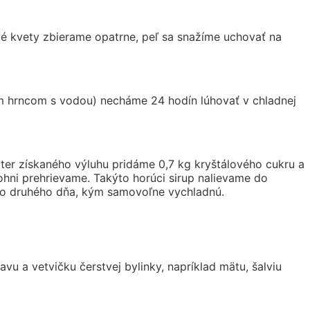
vé kvety zbierame opatrne, peľ sa snažíme uchovať na
ým hrncom s vodou) necháme 24 hodín lúhovať v chladnej
er získaného výluhu pridáme 0,7 kg kryštálového cukru a
hni prehrievame. Takýto horúci sirup nalievame do
u do druhého dňa, kým samovoľne vychladnú.
u a vetvičku čerstvej bylinky, napríklad mätu, šalviu