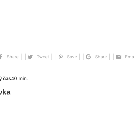
Share
Tweet
Save
Share
Emai
ý čas
40 min.
vka