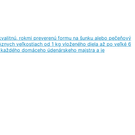
valitnú, rokmi preverenú formu na šunku alebo pečeňový
znych veľkostiach od 1 kg vloženého diela až po veľké 6
ší každého domáceho údenárskeho majstra a je