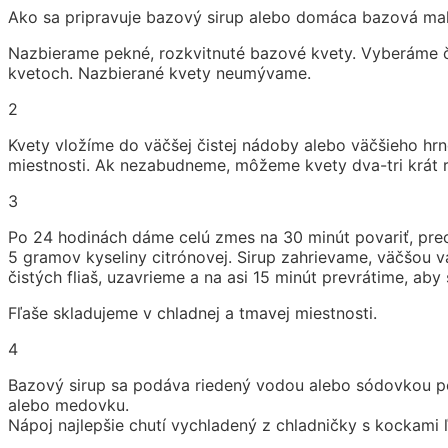
Ako sa pripravuje bazový sirup alebo domáca bazová mal
Nazbierame pekné, rozkvitnuté bazové kvety. Vyberáme či
kvetoch. Nazbierané kvety neumývame.
2
Kvety vložíme do väčšej čistej nádoby alebo väčšieho hr
miestnosti. Ak nezabudneme, môžeme kvety dva-tri krát r
3
Po 24 hodinách dáme celú zmes na 30 minút povariť, prec
5 gramov kyseliny citrónovej. Sirup zahrievame, väčšou 
čistých fliaš, uzavrieme a na asi 15 minút prevrátime, 
Fľaše skladujeme v chladnej a tmavej miestnosti.
4
Bazový sirup sa podáva riedený vodou alebo sódovkou podľa
alebo medovku.
Nápoj najlepšie chutí vychladený z chladničky s kockami 