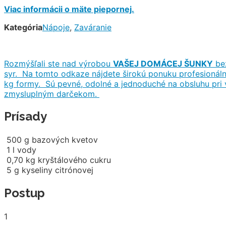
Viac informácii o mäte piepornej.
Kategória
Nápoje
,
Zaváranie
Rozmýšľali ste nad výrobou
VAŠEJ DOMÁCEJ ŠUNKY
bez
syr. Na tomto odkaze nájdete širokú ponuku profesionáln
kg formy. Sú pevné, odolné a jednoduché na obsluhu pri
zmysluplným darčekom.
Prísady
500
g
bazových kvetov
1
l
vody
0,70
kg
kryštálového cukru
5
g
kyseliny citrónovej
Postup
1