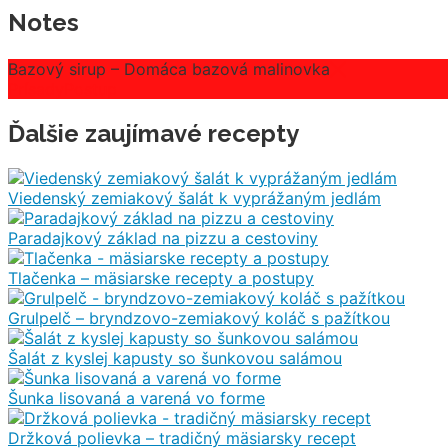
Notes
Bazový sirup – Domáca bazová malinovka
Prísady
Postup
Ďalšie zaujímavé recepty
Viedenský zemiakový šalát k vyprážaným jedlám
Paradajkový základ na pizzu a cestoviny
Tlačenka – mäsiarske recepty a postupy
Grulpelč – bryndzovo-zemiakový koláč s pažítkou
Šalát z kyslej kapusty so šunkovou salámou
Šunka lisovaná a varená vo forme
Držková polievka – tradičný mäsiarsky recept