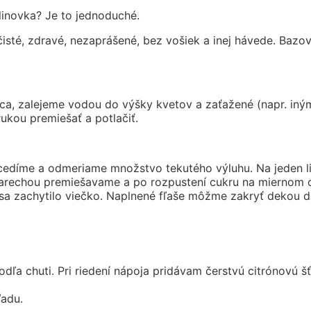
inovka? Je to jednoduché.
sté, zdravé, nezaprášené, bez vošiek a inej hávede. Bazo
nca, zalejeme vodou do výšky kvetov a zaťažené (napr. in
ukou premiešať a potlačiť.
edíme a odmeriame množstvo tekutého výluhu. Na jeden lit
varechou premiešavame a po rozpustení cukru na miernom o
aby sa zachytilo viečko. Naplnené fľaše môžme zakryť deko
 chuti. Pri riedení nápoja pridávam čerstvú citrónovú šťav
ľadu.