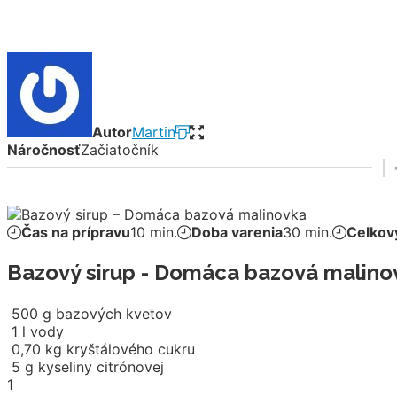
Autor
Martin
Náročnosť
Začiatočník
Čas na prípravu
10 min.
Doba varenia
30 min.
Celkov
Bazový sirup - Domáca bazová malino
500
g
bazových kvetov
1
l
vody
0,70
kg
kryštálového cukru
5
g
kyseliny citrónovej
1