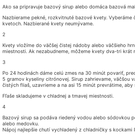
Ako sa pripravuje bazový sirup alebo domáca bazová mal
Nazbierame pekné, rozkvitnuté bazové kvety. Vyberáme či
kvetoch. Nazbierané kvety neumývame.
2
Kvety vložíme do väčšej čistej nádoby alebo väčšieho hr
miestnosti. Ak nezabudneme, môžeme kvety dva-tri krát r
3
Po 24 hodinách dáme celú zmes na 30 minút povariť, prec
5 gramov kyseliny citrónovej. Sirup zahrievame, väčšou 
čistých fliaš, uzavrieme a na asi 15 minút prevrátime, 
Fľaše skladujeme v chladnej a tmavej miestnosti.
4
Bazový sirup sa podáva riedený vodou alebo sódovkou podľa
alebo medovku.
Nápoj najlepšie chutí vychladený z chladničky s kockami 