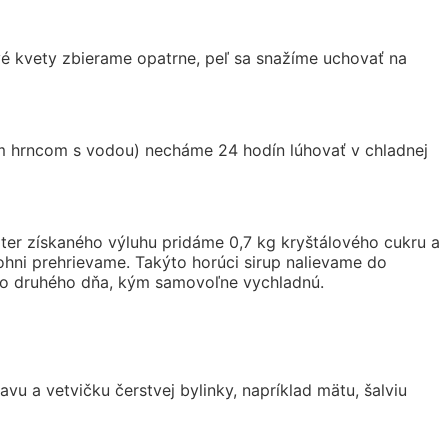
vé kvety zbierame opatrne, peľ sa snažíme uchovať na
ým hrncom s vodou) necháme 24 hodín lúhovať v chladnej
er získaného výluhu pridáme 0,7 kg kryštálového cukru a
hni prehrievame. Takýto horúci sirup nalievame do
u do druhého dňa, kým samovoľne vychladnú.
u a vetvičku čerstvej bylinky, napríklad mätu, šalviu