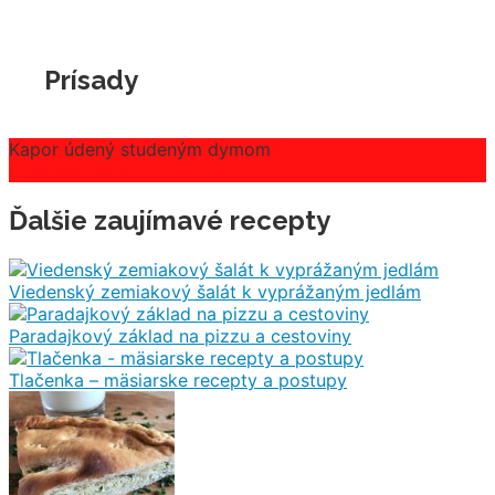
Prísady
Kapor údený studeným dymom
Prísady
Postup
Ďalšie zaujímavé recepty
Viedenský zemiakový šalát k vyprážaným jedlám
Paradajkový základ na pizzu a cestoviny
Tlačenka – mäsiarske recepty a postupy