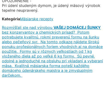
UPOZORNENIE :
Pri údení studeným dymom, je údený mäsový výrobok
tepelne neupravený.
Kategória
Mäsiarske recepty
Rozmýšľali ste nad výrobou
VAŠEJ DOMÁCEJ ŠUNKY
bez konzervantov a chemických prísad? Potom
potrebujete kvalitnú, rokmi preverenú formu na šunku
alebo pečeňový syr. Na tomto odkaze nájdete širokú
ponuku profesionálnych foriem vhodných aj na domáce
použitie. Formy sú v rôznych veľkostiach od 1 kg
vloženého diela až po veľké 6 kg formy. Sú pevné,
odolné a jednoduché na obsluhu pri vkladaní a vyberaní
mäsa. Kvalitná mäsiarska forma poteší každého
domáceho údenárskeho majstra a je zmysluplným
darčekom.