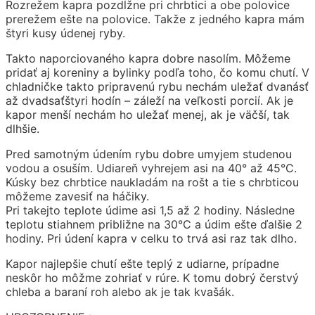
Rozrežem kapra pozdĺžne pri chrbtici a obe polovice
prerežem ešte na polovice. Takže z jedného kapra mám
štyri kusy údenej ryby.
Takto naporciovaného kapra dobre nasolím. Môžeme
pridať aj koreniny a bylinky podľa toho, čo komu chutí. V
chladničke takto pripravenú rybu nechám uležať dvanásť
až dvadsaťštyri hodín – záleží na veľkosti porcií. Ak je
kapor menší nechám ho uležať menej, ak je väčší, tak
dlhšie.
Pred samotným údením rybu dobre umyjem studenou
vodou a osuším. Udiareň vyhrejem asi na 40° až 45°C.
Kúsky bez chrbtice naukladám na rošt a tie s chrbticou
môžeme zavesiť na háčiky.
Pri takejto teplote údime asi 1,5 až 2 hodiny. Následne
teplotu stiahnem približne na 30°C a údim ešte ďalšie 2
hodiny. Pri údení kapra v celku to trvá asi raz tak dlho.
Kapor najlepšie chutí ešte teplý z udiarne, prípadne
neskôr ho môžme zohriať v rúre. K tomu dobrý čerstvý
chleba a baraní roh alebo ak je tak kvašák.