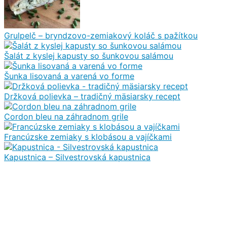
Grulpelč – bryndzovo-zemiakový koláč s pažítkou
Šalát z kyslej kapusty so šunkovou salámou
Šunka lisovaná a varená vo forme
Držková polievka – tradičný mäsiarsky recept
Cordon bleu na záhradnom grile
Francúzske zemiaky s klobásou a vajíčkami
Kapustnica – Silvestrovská kapustnica