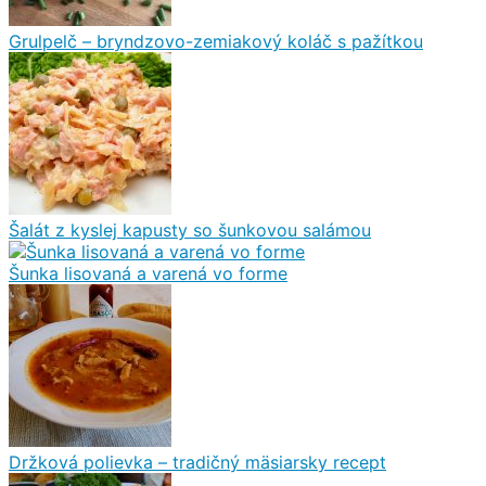
Grulpelč – bryndzovo-zemiakový koláč s pažítkou
Šalát z kyslej kapusty so šunkovou salámou
Šunka lisovaná a varená vo forme
Držková polievka – tradičný mäsiarsky recept