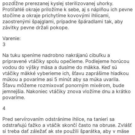
pozdĺžne prerezanej kyslej sterilizovanej uhorky.
Protiľahlé okraje priložíme k sebe, aj s náplňou ich pevne
stočíme a okraje prichytíme kovovými ihlicami,
zaostrenými špajglami, prípadne špáradlami tak, aby
závitky pevne držali pokope.
Varenie:
3
Na tuku speníme nadrobno nakrájanú cibuľku a
pripravené vtáčiky spolu opečieme. Podlejeme horúcou
vodou do výšky mäsa a dusíme do mäkka. Keď sú
vtáčiky mäkké vyberieme ich, šťavu zaprášime hladkou
múkou a povaríme asi 5 minút aby sa múka uvarila.
Šťavu môžeme rozmixovať ponorným mixérom, bude
jemnejšia. Nakoniec vtáčiky znova vložíme dnu a krátko
povaríme.
4
Pred servírovaním odstránime ihlice, na tanieri sa
odstraňujú ťažko a vtáčik skončí často na obruse. Zvlášť
si treba dať záležať ak ste použili šparátka, aby v mäse