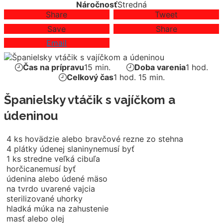
Náročnosť
Stredná
Share
Tweet
Save
Share
Email
Čas na prípravu
15 min.
Doba varenia
1 hod.
Celkový čas
1 hod. 15 min.
Španielsky vtáčik s vajíčkom a
údeninou
4
ks
hovädzie alebo bravčové rezne zo stehna
4
plátky údenej slaniny
nemusí byť
1
ks
stredne veľká cibuľa
horčica
nemusí byť
údenina alebo údené mäso
na tvrdo uvarené vajcia
sterilizované uhorky
hladká múka na zahustenie
masť alebo olej