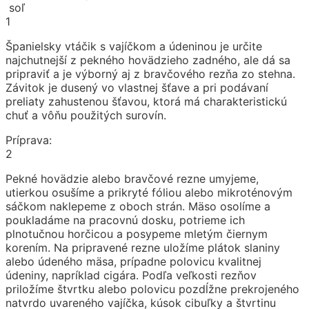
soľ
1
Španielsky vtáčik s vajíčkom a údeninou je určite
najchutnejší z pekného hovädzieho zadného, ale dá sa
pripraviť a je výborný aj z bravčového rezňa zo stehna.
Závitok je dusený vo vlastnej šťave a pri podávaní
preliaty zahustenou šťavou, ktorá má charakteristickú
chuť a vôňu použitých surovín.
Príprava:
2
Pekné hovädzie alebo bravčové rezne umyjeme,
utierkou osušíme a prikryté fóliou alebo mikroténovým
sáčkom naklepeme z oboch strán. Mäso osolíme a
poukladáme na pracovnú dosku, potrieme ich
plnotučnou horčicou a posypeme mletým čiernym
korením. Na pripravené rezne uložíme plátok slaniny
alebo údeného mäsa, prípadne polovicu kvalitnej
údeniny, napríklad cigára. Podľa veľkosti rezňov
priložíme štvrtku alebo polovicu pozdĺžne prekrojeného
natvrdo uvareného vajíčka, kúsok cibuľky a štvrtinu