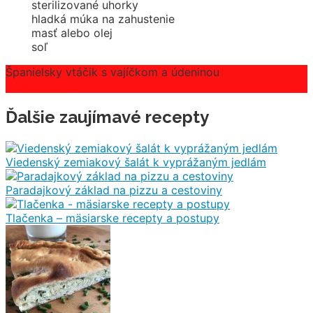
sterilizované uhorky
hladká múka na zahustenie
masť alebo olej
soľ
Španielsky vtáčik s vajíčkom a údeninou
Prísady
Postup
Ďalšie zaujímavé recepty
Viedenský zemiakový šalát k vyprážaným jedlám
Paradajkový základ na pizzu a cestoviny
Tlačenka – mäsiarske recepty a postupy