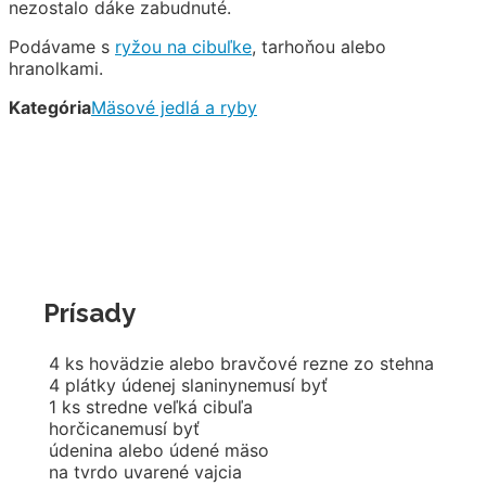
nezostalo dáke zabudnuté.
Podávame s
ryžou na cibuľke
, tarhoňou alebo
hranolkami.
Kategória
Mäsové jedlá a ryby
Prísady
4
ks
hovädzie alebo bravčové rezne zo stehna
4
plátky údenej slaniny
nemusí byť
1
ks
stredne veľká cibuľa
horčica
nemusí byť
údenina alebo údené mäso
na tvrdo uvarené vajcia