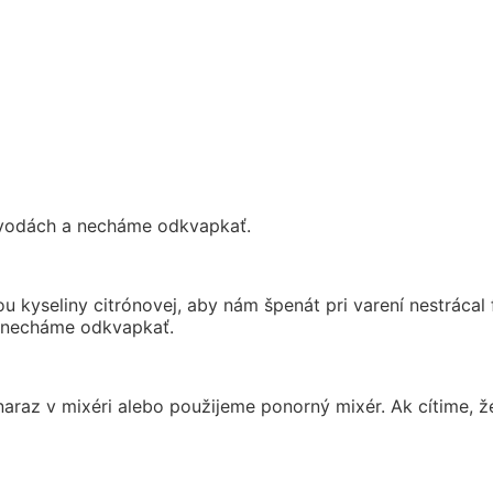
 vodách a necháme odkvapkať.
u kyseliny citrónovej, aby nám špenát pri varení nestrácal
a necháme odkvapkať.
raz v mixéri alebo použijeme ponorný mixér. Ak cítime, že