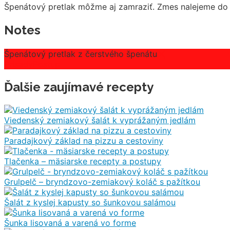
Špenátový pretlak môžme aj zamraziť. Zmes nalejeme do 
Notes
Špenátový pretlak z čerstvého špenátu
Prísady
Postup
Ďalšie zaujímavé recepty
Viedenský zemiakový šalát k vyprážaným jedlám
Paradajkový základ na pizzu a cestoviny
Tlačenka – mäsiarske recepty a postupy
Grulpelč – bryndzovo-zemiakový koláč s pažítkou
Šalát z kyslej kapusty so šunkovou salámou
Šunka lisovaná a varená vo forme