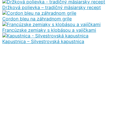
Držková polievka – tradičný mäsiarsky recept
Cordon bleu na záhradnom grile
Francúzske zemiaky s klobásou a vajíčkami
Kapustnica – Silvestrovská kapustnica