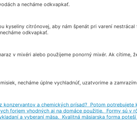
 vodách a necháme odkvapkať.
u kyseliny citrónovej, aby nám špenát pri varení nestrácal
a necháme odkvapkať.
raz v mixéri alebo použijeme ponorný mixér. Ak cítime, že
misiek, necháme úplne vychladnúť, uzatvorime a zamrazím
 konzervantov a chemických prísad? Potom potrebujete k
ych foriem vhodných aj na domáce použitie. Formy sú v rô
 vkladaní a vyberaní mäsa. Kvalitná mäsiarska forma pote