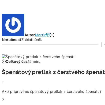
Autor
Martin
Náročnosť
Začiatočník
Celkový čas
15 min.
Špenátový pretlak z čerstvého špená
1
Ako pripravíme špenátový pretlak z čerstvého špenátu?
2