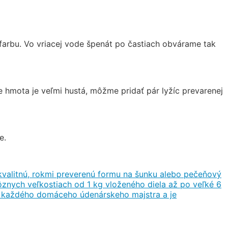
 farbu. Vo vriacej vode špenát po častiach obvárame tak
 hmota je veľmi hustá, môžme pridať pár lyžíc prevarenej
e.
valitnú, rokmi preverenú formu na šunku alebo pečeňový
znych veľkostiach od 1 kg vloženého diela až po veľké 6
ší každého domáceho údenárskeho majstra a je