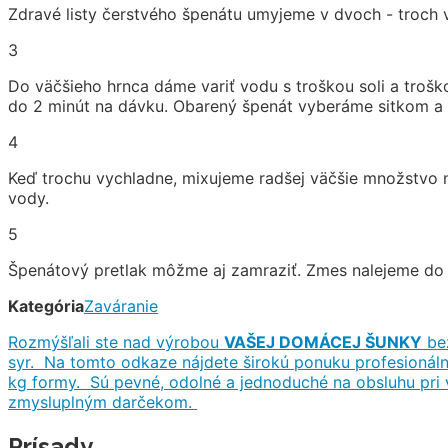
Zdravé listy čerstvého špenátu umyjeme v dvoch - troch
3
Do väčšieho hrnca dáme variť vodu s troškou soli a troško
do 2 minút na dávku. Obarený špenát vyberáme sitkom 
4
Keď trochu vychladne, mixujeme radšej väčšie množstvo na
vody.
5
Špenátový pretlak môžme aj zamraziť. Zmes nalejeme do 
Kategória
Zaváranie
Rozmýšľali ste nad výrobou
VAŠEJ DOMÁCEJ ŠUNKY
bez
syr. Na tomto odkaze nájdete širokú ponuku profesionáln
kg formy. Sú pevné, odolné a jednoduché na obsluhu pri
zmysluplným darčekom.
Prísady