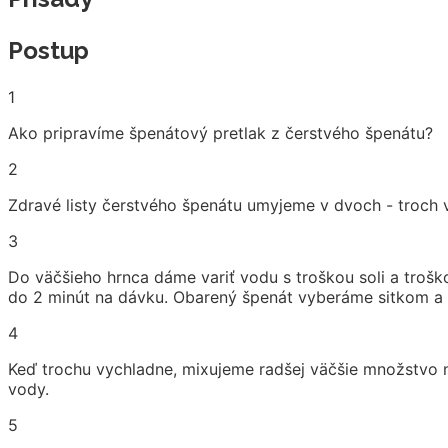
Postup
1
Ako pripravíme špenátový pretlak z čerstvého špenátu?
2
Zdravé listy čerstvého špenátu umyjeme v dvoch - troch
3
Do väčšieho hrnca dáme variť vodu s troškou soli a troško
do 2 minút na dávku. Obarený špenát vyberáme sitkom 
4
Keď trochu vychladne, mixujeme radšej väčšie množstvo na
vody.
5