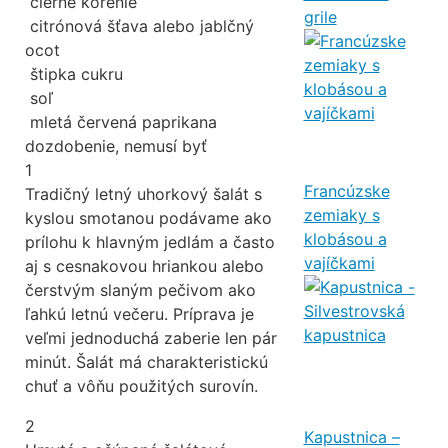
čierne korenie
grile
citrónová šťava alebo jablčný
ocot
štipka cukru
soľ
mletá červená paprika
na
dozdobenie, nemusí byť
1
Francúzske
Tradičný letný uhorkový šalát s
zemiaky s
kyslou smotanou podávame ako
klobásou a
prílohu k hlavným jedlám a často
vajíčkami
aj s cesnakovou hriankou alebo
čerstvým slaným pečivom ako
ľahkú letnú večeru. Príprava je
veľmi jednoduchá zaberie len pár
minút. Šalát má charakteristickú
chuť a vôňu použitých surovín.
2
Kapustnica –