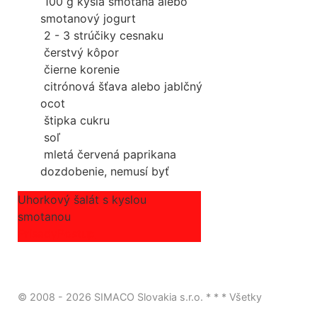
100
g
kyslá smotana alebo
smotanový jogurt
2 - 3 strúčiky cesnaku
čerstvý kôpor
čierne korenie
citrónová šťava alebo jablčný
ocot
štipka cukru
soľ
mletá červená paprika
na
dozdobenie, nemusí byť
Uhorkový šalát s kyslou
smotanou
Prísady
Postup
© 2008 - 2026 SIMACO Slovakia s.r.o. * * * Všetky