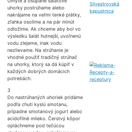
Umyté a ošúpané šalátové
Silvestrovská
uhorky postrúhame alebo
kapustnica
nakrájame na veľmi tenké plátky,
zľahka osolíme a na pár minút
odložíme. Ak chceme aby bol vo
výsledku šalát hutnejší, uvoľnenú
vodu zlejeme, inak vodu
nezlievame. Na strúhanie je
vhodné použiť tradičný strúhač
na uhorky, ktorý sa dá kúpiť v
každých dobrých domácich
potrebách.
3
Do nastrúhaných uhoriek pridáme
podľa chuti kyslú smotanu,
prípadne smotanový jogurt alebo
acidofilné mlieko. Čerstvý kôpor
opláchneme pod tečúcou