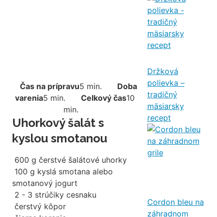
Držková
polievka –
Čas na prípravu
5 min.
Doba
tradičný
varenia
5 min.
Celkový čas
10
mäsiarsky
min.
recept
Uhorkový šalát s
kyslou smotanou
600
g
čerstvé šalátové uhorky
100
g
kyslá smotana alebo
smotanový jogurt
2 - 3 strúčiky cesnaku
Cordon bleu na
čerstvý kôpor
záhradnom