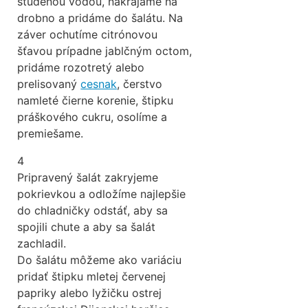
studenou vodou, nakrájame na
drobno a pridáme do šalátu. Na
záver ochutíme citrónovou
šťavou prípadne jablčným octom,
pridáme rozotretý alebo
prelisovaný
cesnak
, čerstvo
namleté čierne korenie, štipku
práškového cukru, osolíme a
premiešame.
4
Pripravený šalát zakryjeme
pokrievkou a odložíme najlepšie
do chladničky odstáť, aby sa
spojili chute a aby sa šalát
zachladil.
Do šalátu môžeme ako variáciu
pridať štipku mletej červenej
papriky alebo lyžičku ostrej