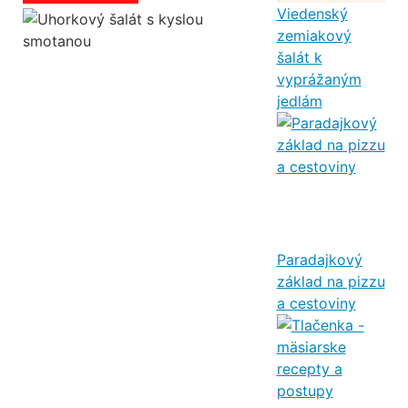
Viedenský
zemiakový
šalát k
vyprážaným
jedlám
Paradajkový
základ na pizzu
a cestoviny