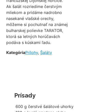
francúzskej Dijonskej horčice.
Ak šalát rozriedime čerstvým
mliekom a pridáme nadrobno
nasekané vlašské orechy,
môžeme si pochutnať na známej
bulharskej polievke TARATOR,
ktorá sa letných horúčavách
podáva s kúskami ľadu.
Kategória
Prílohy
,
Šaláty
Prísady
600
g
čerstvé šalátové uhorky