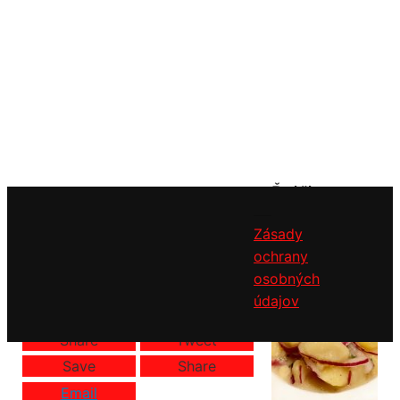
Ďalšie
zaujímavé
Zásady
recepty
ochrany
osobných
Autor
Martin
údajov
Náročnosť
Začiatočník
Share
Tweet
Save
Share
Email