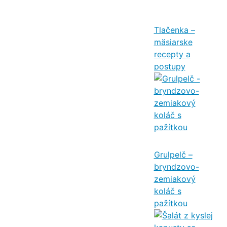
Tlačenka –
mäsiarske
recepty a
postupy
Grulpelč –
bryndzovo-
zemiakový
koláč s
pažítkou