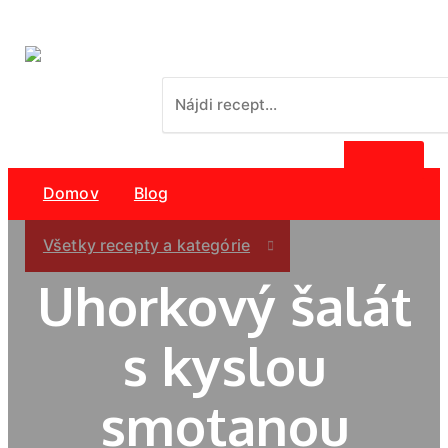
Domov
Blog
Všetky recepty a kategórie
Uhorkový šalát
s kyslou
smotanou